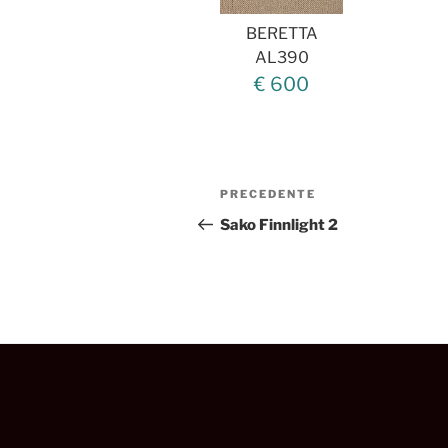
BERETTA
AL390
€ 600
Navigazione
Articolo
PRECEDENTE
articoli
precedente:
Sako Finnlight 2