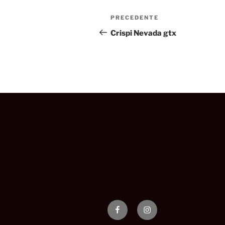
Navigazione
Articolo
PRECEDENTE
articoli
precedente:
Crispi Nevada gtx
facebook
instagram